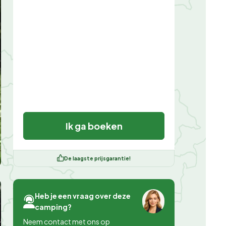
Ik ga boeken
De laagste prijsgarantie!
Heb je een vraag over deze
camping?
Neem contact met ons op