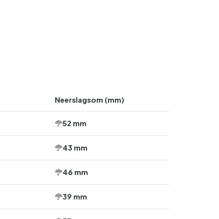
Neerslagsom (mm)
52 mm
43 mm
46 mm
39 mm