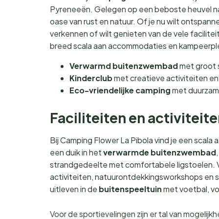
Pyreneeën. Gelegen op een beboste heuvel na
oase van rust en natuur. Of je nu wilt ontspa
verkennen of wilt genieten van de vele facilite
breed scala aan accommodaties en kampeerplekk
Verwarmd buitenzwembad
met groot 
Kinderclub
met creatieve activiteiten e
Eco-vriendelijke camping
met duurzame
Faciliteiten en activiteit
Bij Camping Flower La Pibola vind je een scala 
een duik in het
verwarmde buitenzwembad
strandgedeelte met comfortabele ligstoelen. Vo
activiteiten, natuurontdekkingsworkshops en 
uitleven in de
buitenspeeltuin
met voetbal, vo
Voor de sportievelingen zijn er tal van mogelij