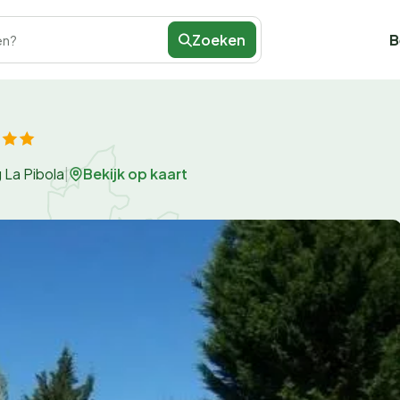
Zoeken
B
en?
Bekijk op kaart
La Pibola
|