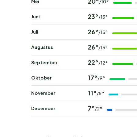
20°
Mei
/10°
23°
Juni
/13°
26°
Juli
/15°
26°
Augustus
/15°
22°
September
/12°
17°
Oktober
/9°
11°
November
/5°
7°
December
/2°