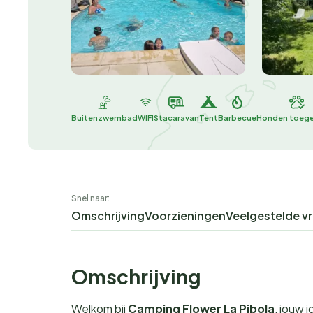
Buitenzwembad
WIFI
Stacaravan
Tent
Barbecue
Honden toeg
Snel naar:
Omschrijving
Voorzieningen
Veelgestelde v
Omschrijving
Welkom bij
Camping Flower La Pibola
, jouw 