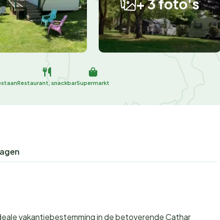
+ 3 foto's
estaan
Restaurant, snackbar
Supermarkt
ragen
ideale vakantiebestemming in de betoverende Cathar