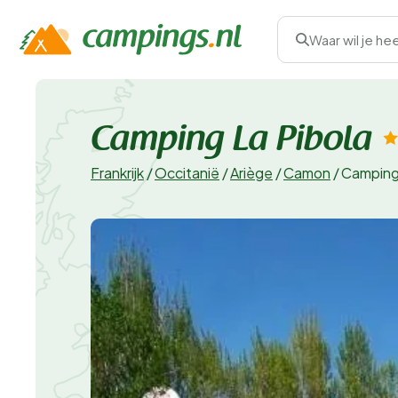
Waar wil je he
Camping La Pibola
Frankrijk
/
Occitanië
/
Ariège
/
Camon
/
Camping 