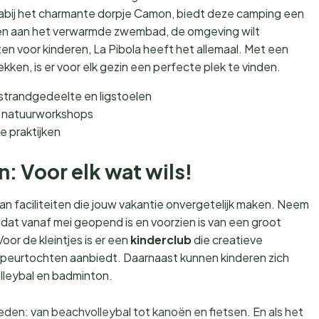
bij het charmante dorpje Camon, biedt deze camping een
nnen aan het verwarmde zwembad, de omgeving wilt
iten voor kinderen, La Pibola heeft het allemaal. Met een
en, is er voor elk gezin een perfecte plek te vinden.
strandgedeelte en ligstoelen
n natuurworkshops
 praktijken
en: Voor elk wat wils!
aan faciliteiten die jouw vakantie onvergetelijk maken. Neem
, dat vanaf mei geopend is en voorzien is van een groot
or de kleintjes is er een
kinderclub
die creatieve
speurtochten aanbiedt. Daarnaast kunnen kinderen zich
lleybal en badminton.
kheden: van beachvolleybal tot kanoën en fietsen. En als het