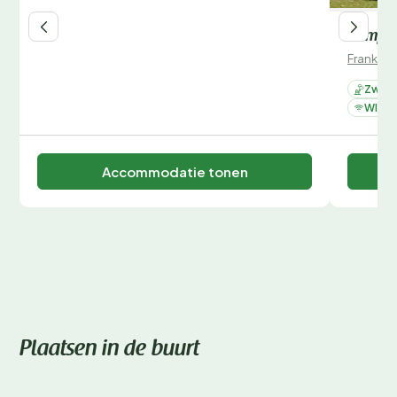
Campin
Frankrijk
Zwemb
WIFI
Accommodatie tonen
Plaatsen in de buurt