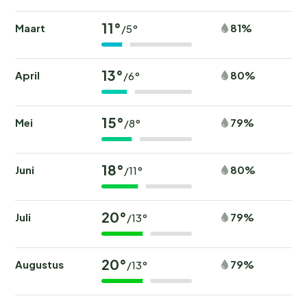
11°
Maart
81%
/5°
13°
April
80%
/6°
15°
Mei
79%
/8°
18°
Juni
80%
/11°
20°
Juli
79%
/13°
20°
Augustus
79%
/13°