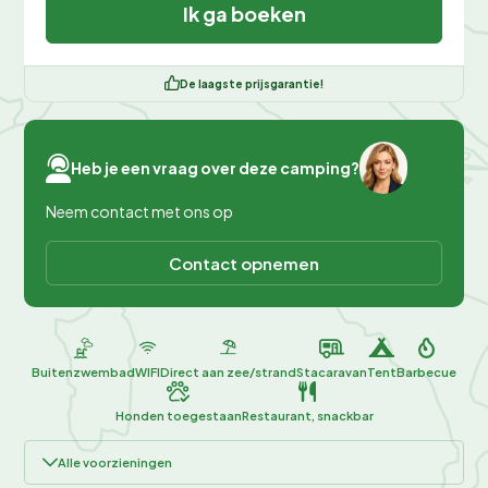
Ik ga boeken
De laagste prijsgarantie!
Heb je een vraag over deze camping?
Neem contact met ons op
Contact opnemen
Buitenzwembad
WIFI
Direct aan zee/strand
Stacaravan
Tent
Barbecue
Honden toegestaan
Restaurant, snackbar
Alle voorzieningen