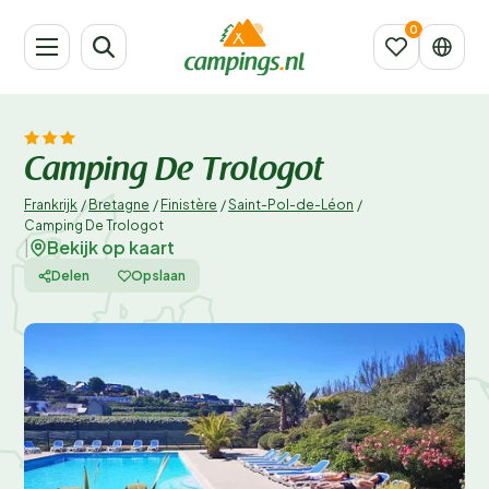
Camping De Trologot
Frankrijk
/
Bretagne
/
Finistère
/
Saint-Pol-de-Léon
/
Camping De Trologot
Bekijk op kaart
|
Delen
Opslaan