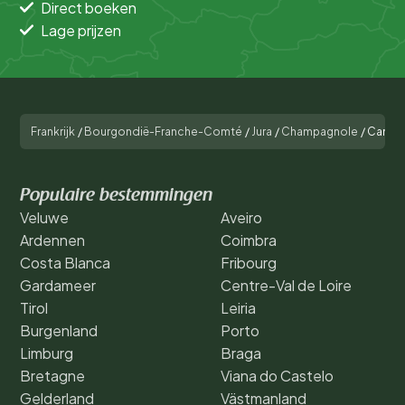
Direct boeken
Lage prijzen
Frankrijk
/
Bourgondië-Franche-Comté
/
Jura
/
Champagnole
/
Campi
Populaire bestemmingen
Veluwe
Aveiro
Ardennen
Coimbra
Costa Blanca
Fribourg
Gardameer
Centre-Val de Loire
Tirol
Leiria
Burgenland
Porto
Limburg
Braga
Bretagne
Viana do Castelo
Gelderland
Västmanland