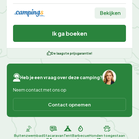
Bekijken
Ik ga boeken
De laagste prijsgarantie!
Heb je een vraag over deze camping?
Neem contact met ons op
Contact opnemen
Buitenzwembad
Stacaravan
Tent
Barbecue
Honden toegestaan