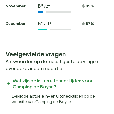
Boek nu jouw onvergetelijke
8°
November
85%
/2°
vakantie
5°
December
87%
/-1°
Wil jij wakker worden met het geluid van fluitende
vogels en de geur van verse broodjes? Boek nu jouw
plek bij Camping de Boÿse en beleef een
onvergetelijke kampeervakantie! Wees er snel bij, want
populaire periodes zijn snel volgeboekt.
Veelgestelde vragen
Antwoorden op de meest gestelde vragen
over deze accommodatie
Wat zijn de in- en uitchecktijden voor
Camping de Boyse?
Bekijk de actuele in- en uitchecktijden op de
website van Camping de Boyse