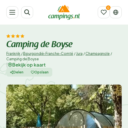
Camping de Boyse
Frankrijk
/
Bourgondië-Franche-Comté
/
Jura
/
Champagnole
/
Camping de Boyse
Bekijk op kaart
|
Delen
Opslaan