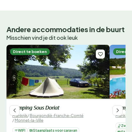
Andere accommodaties in de buurt
Misschien vind je dit ook leuk
Direct te boeken
Direct 
Camping Sous Doriat
Campin
Frankrijk
/
Bourgondië-Franche-Comté
Frankrijk
/
Monnet-la-Ville
Zwemb
WIFI
Staanplaats voor caravan
Staan