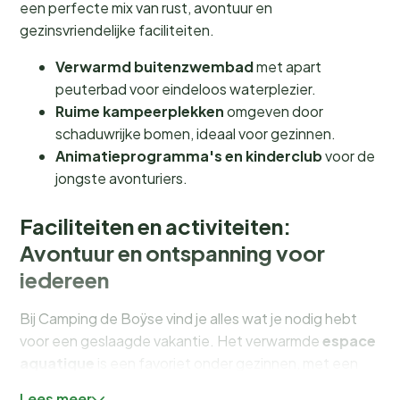
een perfecte mix van rust, avontuur en
gezinsvriendelijke faciliteiten.
Verwarmd buitenzwembad
met apart
peuterbad voor eindeloos waterplezier.
Ruime kampeerplekken
omgeven door
schaduwrijke bomen, ideaal voor gezinnen.
Animatieprogramma's en kinderclub
voor de
jongste avonturiers.
Faciliteiten en activiteiten:
Avontuur en ontspanning voor
iedereen
Bij Camping de Boÿse vind je alles wat je nodig hebt
voor een geslaagde vakantie. Het verwarmde
espace
aquatique
is een favoriet onder gezinnen, met een
groot zwembad en een speciaal peuterbad. Voor de
Lees meer