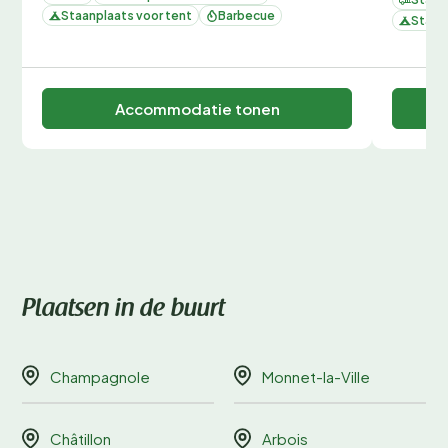
Staanplaats voor tent
Barbecue
Staan
Accommodatie tonen
Plaatsen in de buurt
Champagnole
Monnet-la-Ville
Châtillon
Arbois