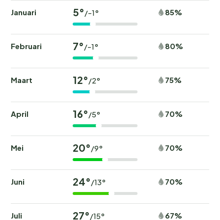
5°
Januari
85%
/-1°
7°
Februari
80%
/-1°
12°
Maart
75%
/2°
16°
April
70%
/5°
20°
Mei
70%
/9°
24°
Juni
70%
/13°
27°
Juli
67%
/15°