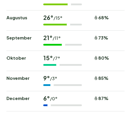
26°
Augustus
68%
/15°
21°
September
73%
/11°
15°
Oktober
80%
/7°
9°
November
85%
/3°
6°
December
87%
/0°