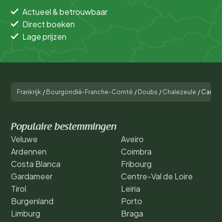
Actueel & betrouwbaar
Direct boeken
Lage prijzen
Frankrijk
/
Bourgondië-Franche-Comté
/
Doubs
/
Chalezeule
/
Campin
Populaire bestemmingen
Veluwe
Aveiro
Ardennen
Coimbra
Costa Blanca
Fribourg
Gardameer
Centre-Val de Loire
Tirol
Leiria
Burgenland
Porto
Limburg
Braga