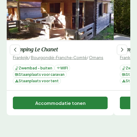
Camping Le Chanet
Campin
Frankrijk
/
Bourgondië-Franche-Comté
/
Ornans
Frankrijk
Zwembad - buiten
WIFI
Zwemb
Staanplaats voor caravan
Staan
Staanplaats voor tent
Staan
Accommodatie tonen