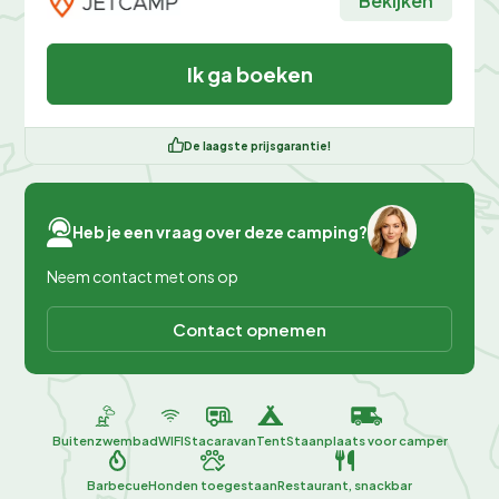
Bekijken
Ik ga boeken
De laagste prijsgarantie!
Heb je een vraag over deze camping?
Neem contact met ons op
Contact opnemen
Buitenzwembad
WIFI
Stacaravan
Tent
Staanplaats voor camper
Barbecue
Honden toegestaan
Restaurant, snackbar