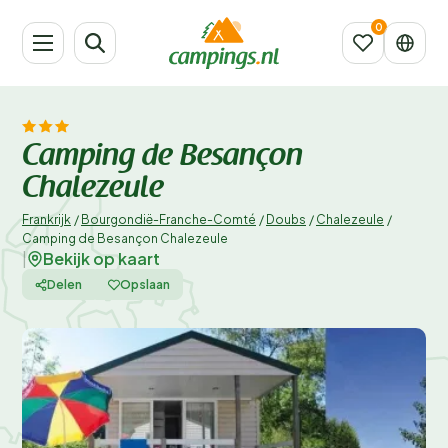
Camping de Besançon
Chalezeule
Frankrijk
/
Bourgondië-Franche-Comté
/
Doubs
/
Chalezeule
/
Camping de Besançon Chalezeule
Bekijk op kaart
|
Delen
Opslaan