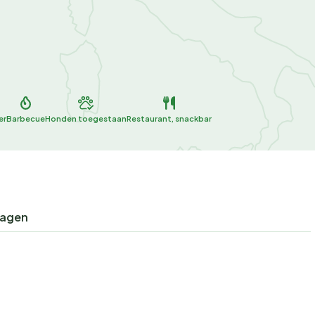
er
Barbecue
Honden toegestaan
Restaurant, snackbar
ragen