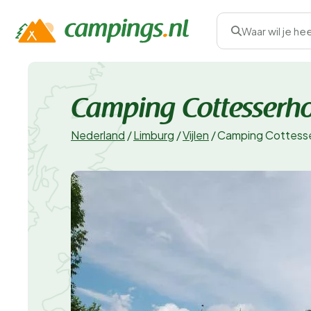
Waar wil je he
Camping Cottesserh
Nederland
/
Limburg
/
Vijlen
/
Camping Cottess