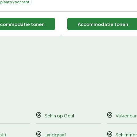
plaats voor tent
commodatie tonen
Accommodatie tonen
Schin op Geul
Valkenbu
lijt
Landgraaf
Schimmer