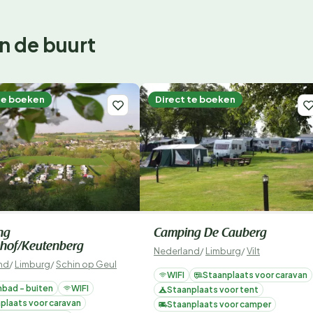
n de buurt
te boeken
Direct te boeken
ng
Camping De Cauberg
hof/Keutenberg
Nederland
/
Limburg
/
Vilt
nd
/
Limburg
/
Schin op Geul
WIFI
Staanplaats voor caravan
bad - buiten
WIFI
Staanplaats voor tent
plaats voor caravan
Staanplaats voor camper