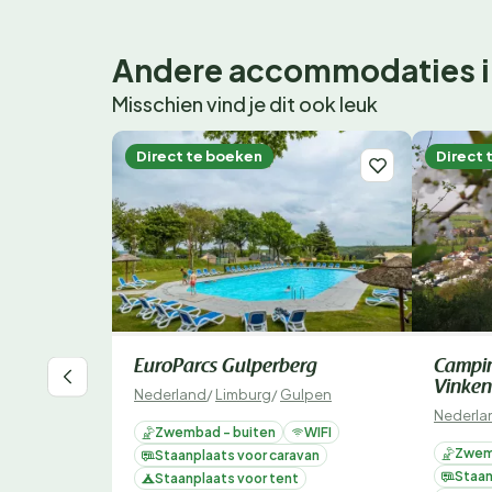
Andere accommodaties i
Misschien vind je dit ook leuk
Direct te boeken
Direct 
EuroParcs Gulperberg
Campi
Vinken
Nederland
/
Limburg
/
Gulpen
Nederla
Zwembad - buiten
WIFI
Zwem
Staanplaats voor caravan
Staan
Staanplaats voor tent