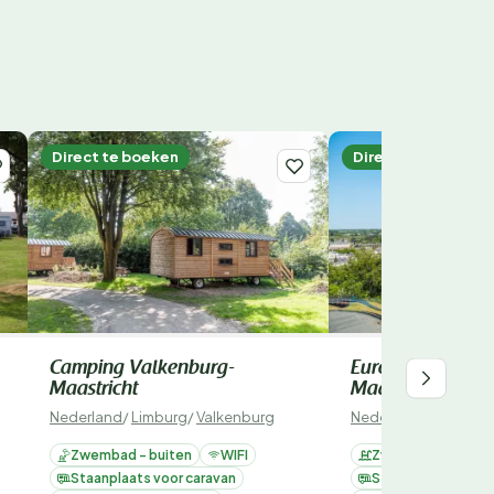
Direct te boeken
Direct te boeken
Camping Valkenburg-
EuroParcs Poort 
Maastricht
Maastricht
Nederland
/
Limburg
/
Valkenburg
Nederland
/
Limburg
Zwembad - buiten
WIFI
Zwembad - binnen
Staanplaats voor caravan
Staanplaats voor 