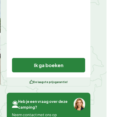
Ik ga boeken
De laagste prijsgarantie!
Heb je een vraag over deze
camping?
Neem contact met ons op