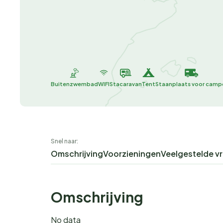
Buitenzwembad
WIFI
Stacaravan
Tent
Staanplaats voor camp
Snel naar:
Omschrijving
Voorzieningen
Veelgestelde v
Omschrijving
No data