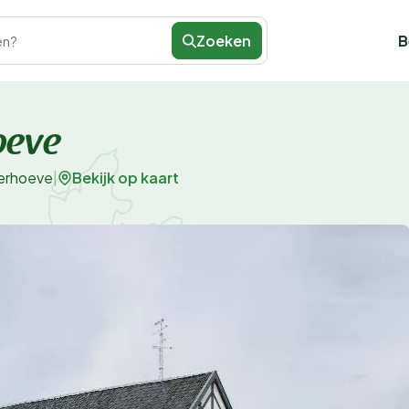
Zoeken
B
en?
oeve
Bekijk op kaart
erhoeve
|