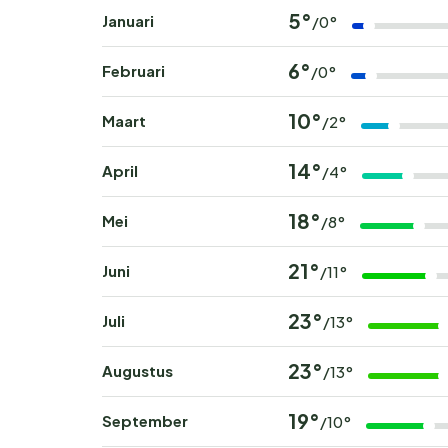
5°
Januari
/0°
6°
Februari
/0°
10°
Maart
/2°
14°
April
/4°
18°
Mei
/8°
21°
Juni
/11°
23°
Juli
/13°
23°
Augustus
/13°
19°
September
/10°