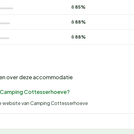
85%
88%
88%
gen over deze accommodatie
oor Camping Cottesserhoeve?
p de website van Camping Cottesserhoeve