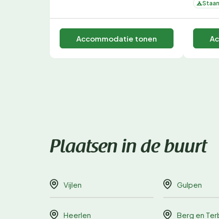
Staan
Accommodatie tonen
Ac
Plaatsen in de buurt
Vijlen
Gulpen
Heerlen
Berg en Terb