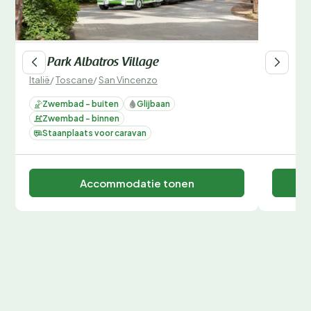
Hu Park Albatros Village
Italië
/
Toscane
/
San Vincenzo
Zwembad - buiten
Glijbaan
Zwembad - binnen
Staanplaats voor caravan
Accommodatie tonen