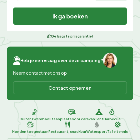
Ik ga boeken
De laagste prijsgarantie!
Heb je een vraag over deze camping?
Neem contact met ons op
Contact opnemen
Buitenzwembad
Staanplaats voor caravan
Tent
Barbecue
Honden toegestaan
Restaurant, snackbar
Watersport
Tafeltennis