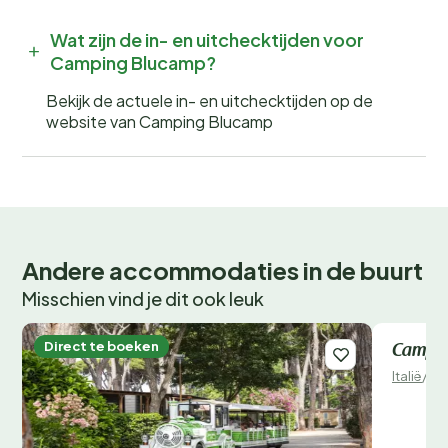
kampeervakantie! Wees er snel bij, want populaire
Wat zijn de in- en uitchecktijden voor
periodes zijn snel volgeboekt.
Camping Blucamp?
Bekijk de actuele in- en uitchecktijden op de
website van Camping Blucamp
Andere accommodaties in de buurt
Misschien vind je dit ook leuk
Direct te boeken
Direct 
Campin
Italië
/
To