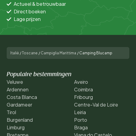
Actueel & betrouwbaar
Direct boeken
Lage prijzen
Italië
/
Toscane
/
Campiglia Marittima
/
Camping Blucamp
Populaire bestemmingen
Veluwe
Aveiro
Ardennen
Coimbra
Costa Blanca
Fribourg
Gardameer
Centre-Val de Loire
Tirol
Leiria
Burgenland
Porto
Limburg
Braga
Bretagne
Viana do Castelo