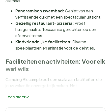
allemaal.
Panoramisch zwembad:
Geniet van een
verfrissende duik met een spectaculair uitzicht.
Gezellig restaurant-pizzeria:
Proef
huisgemaakte Toscaanse gerechten op een
sfeervol terras.
Kindvriendelijke faciliteiten:
Diverse
speelplaatsen en animatie voor de kleintjes.
Faciliteiten en activiteiten: Voor elk
wat wils
Camping Blucamp biedt een scala aan faciliteiten die
jouw vakantie onvergetelijk maken. Het
panoramische zwembad
is een absolute must-visit,
Lees meer
waar je gratis kunt genieten van een duik met uitzicht.
Voor de kinderen zijn er diverse
speelplaatsen
en een
tafeltennistafel, zodat ze zich geen moment hoeven