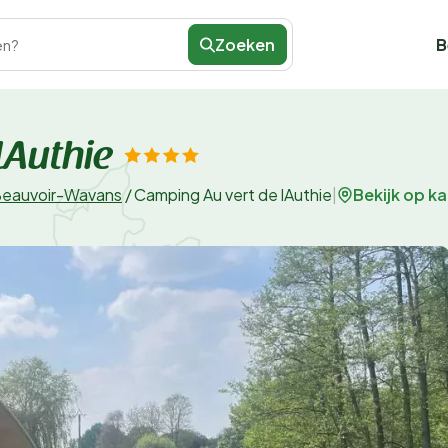
Zoeken
B
en?
lAuthie
Bekijk op ka
eauvoir-Wavans
/
Camping Au vert de lAuthie
|