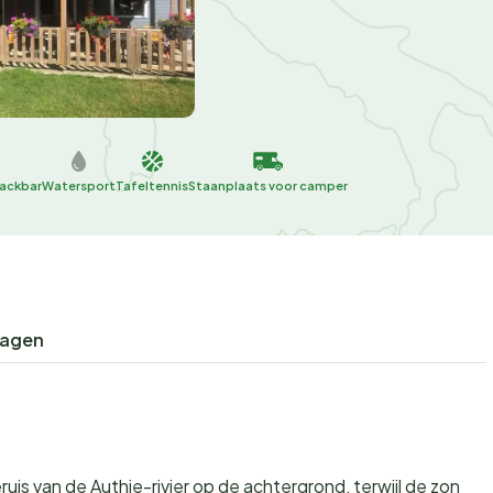
nackbar
Watersport
Tafeltennis
Staanplaats voor camper
ragen
uis van de Authie-rivier op de achtergrond, terwijl de zon