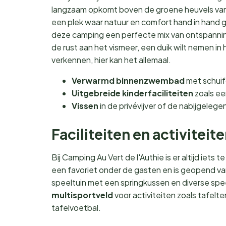
langzaam opkomt boven de groene heuvels van 
een plek waar natuur en comfort hand in hand
deze camping een perfecte mix van ontspanning 
de rust aan het vismeer, een duik wilt nemen 
verkennen, hier kan het allemaal.
Verwarmd binnenzwembad
met schuif
Uitgebreide kinderfaciliteiten
zoals ee
Vissen
in de privévijver of de nabijgelegen
Faciliteiten en activiteit
Bij Camping Au Vert de l'Authie is er altijd ie
een favoriet onder de gasten en is geopend van 
speeltuin met een springkussen en diverse spe
multisportveld
voor activiteiten zoals tafelt
tafelvoetbal.