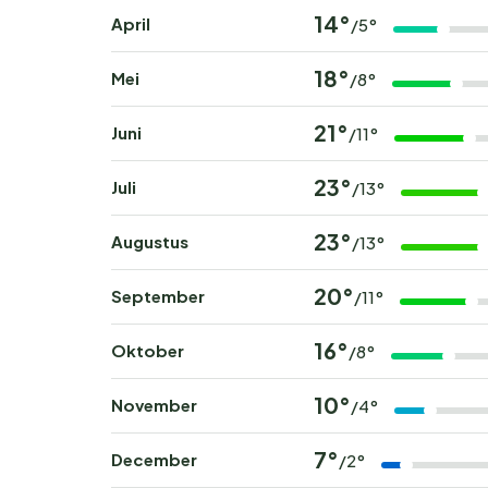
14°
April
/5°
18°
Mei
/8°
21°
Juni
/11°
23°
Juli
/13°
23°
Augustus
/13°
20°
September
/11°
16°
Oktober
/8°
10°
November
/4°
7°
December
/2°