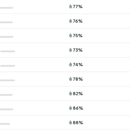
77%
76%
75%
73%
74%
78%
82%
86%
88%