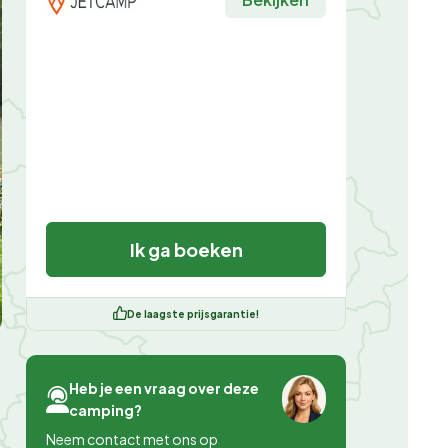
Ik ga boeken
De laagste prijsgarantie!
Heb je een vraag over deze
camping?
Neem contact met ons op