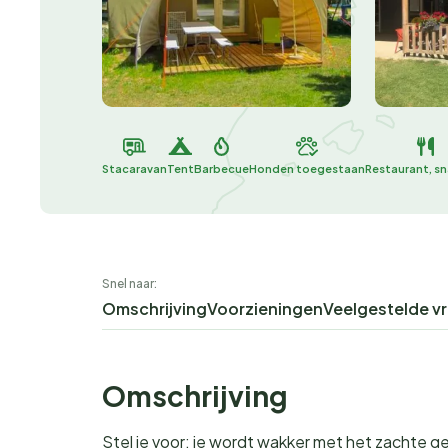
Stacaravan
Tent
Barbecue
Honden toegestaan
Restaurant, s
Snel naar:
Omschrijving
Voorzieningen
Veelgestelde v
Omschrijving
Stel je voor: je wordt wakker met het zachte ger