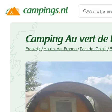
Waar wil je he
Camping Au vert de 
Frankrijk
/
Hauts-de-France
/
Pas-de-Calais
/
B