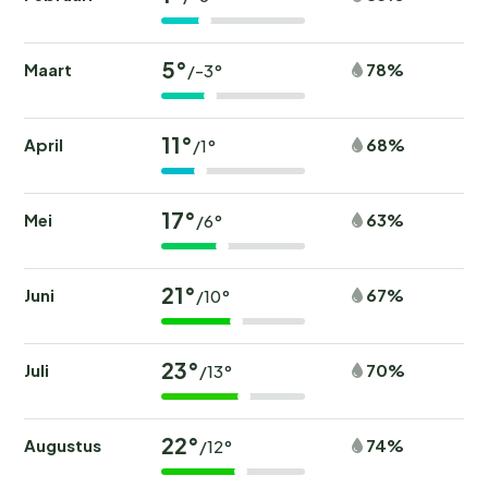
5°
Maart
78%
/-3°
11°
April
68%
/1°
17°
Mei
63%
/6°
21°
Juni
67%
/10°
23°
Juli
70%
/13°
22°
Augustus
74%
/12°