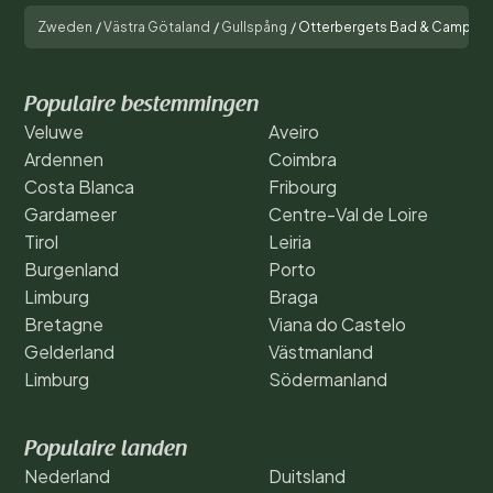
Zweden
/
Västra Götaland
/
Gullspång
/
Otterbergets Bad & Camping
Populaire bestemmingen
Veluwe
Aveiro
Ardennen
Coimbra
Costa Blanca
Fribourg
Gardameer
Centre-Val de Loire
Tirol
Leiria
Burgenland
Porto
Limburg
Braga
Bretagne
Viana do Castelo
Gelderland
Västmanland
Limburg
Södermanland
Populaire landen
Nederland
Duitsland