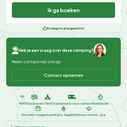
Ik ga boeken
De laagste prijsgarantie!
Heb je een vraag over deze camping?
Neem contact met ons op
Contact opnemen
WIFI
Stacaravan
Tent
Staanplaats voor camper
Barbecue
Honden toegestaan
Kano, kajak
Wellness center, spa
Alle voorzieningen