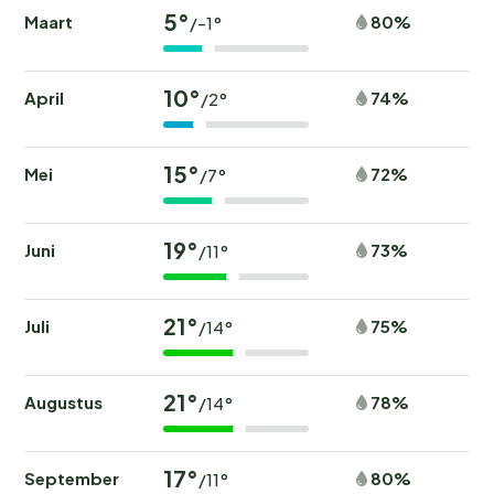
5°
Maart
80%
/-1°
10°
April
74%
/2°
15°
Mei
72%
/7°
19°
Juni
73%
/11°
21°
Juli
75%
/14°
21°
Augustus
78%
/14°
17°
September
80%
/11°