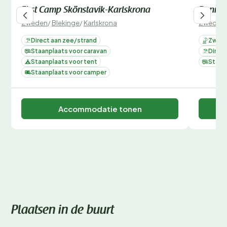
First Camp Skönstavik-Karlskrona
Ronneb
Zweden
/
Blekinge
/
Karlskrona
Zweden
Direct aan zee/strand
Zwemb
Staanplaats voor caravan
Direc
Staanplaats voor tent
Staan
Staanplaats voor camper
Accommodatie tonen
Plaatsen in de buurt