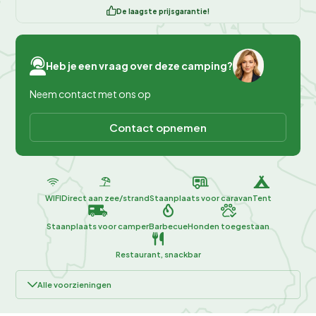
De laagste prijsgarantie!
Heb je een vraag over deze camping?
Neem contact met ons op
Contact opnemen
WIFI
Direct aan zee/strand
Staanplaats voor caravan
Tent
Staanplaats voor camper
Barbecue
Honden toegestaan
Restaurant, snackbar
Alle voorzieningen