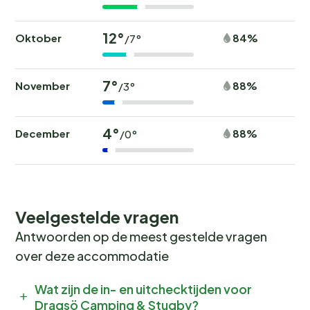
12°
Oktober
84%
/7°
7°
November
88%
/3°
4°
December
88%
/0°
Veelgestelde vragen
Antwoorden op de meest gestelde vragen
over deze accommodatie
Wat zijn de in- en uitchecktijden voor
Dragsö Camping & Stugby?