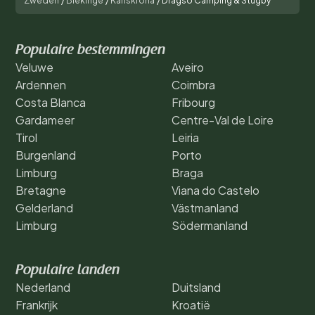
Zweden
/
Blekinge
/
Karlskrona
/
Dragsö Camping & Stugby
Populaire bestemmingen
Veluwe
Aveiro
Ardennen
Coimbra
Costa Blanca
Fribourg
Gardameer
Centre-Val de Loire
Tirol
Leiria
Burgenland
Porto
Limburg
Braga
Bretagne
Viana do Castelo
Gelderland
Västmanland
Limburg
Södermanland
Populaire landen
Nederland
Duitsland
Frankrijk
Kroatië