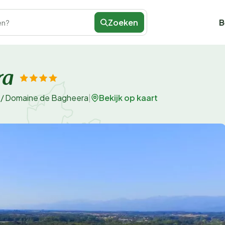
Zoeken
B
en?
ra
Bekijk op kaart
/
Domaine de Bagheera
|