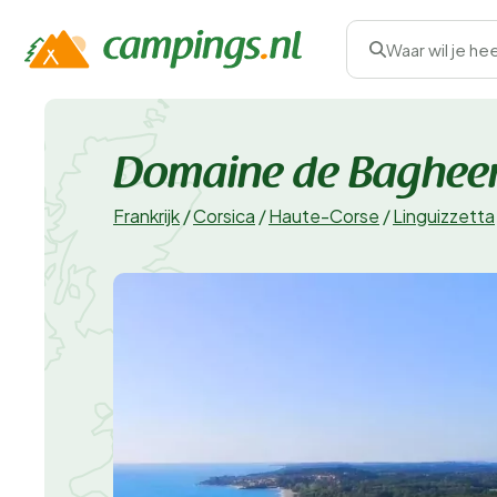
Waar wil je he
Domaine de Baghee
Frankrijk
/
Corsica
/
Haute-Corse
/
Linguizzetta