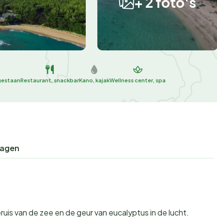
+ 2 foto's
gestaan
Restaurant, snackbar
Kano, kajak
Wellness center, spa
ragen
ruis van de zee en de geur van eucalyptus in de lucht.