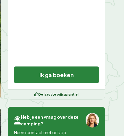
Ik ga boeken
De laagste prijsgarantie!
Heb je een vraag over deze
camping?
Neem contact met ons op