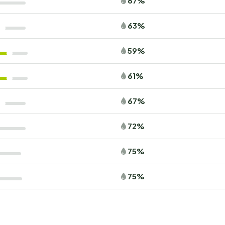
67%
63%
 vakantie
59%
 en de geur van eucalyptus? Boek nu jouw plek bij
Domaine
peervakantie op Corsica. Wees er snel bij, want populaire
61%
67%
72%
75%
75%