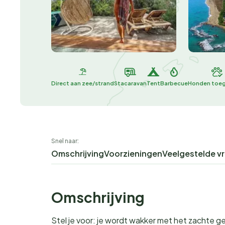
Direct aan zee/strand
Stacaravan
Tent
Barbecue
Honden toe
Snel naar:
Omschrijving
Voorzieningen
Veelgestelde v
Omschrijving
Stel je voor: je wordt wakker met het zachte ge