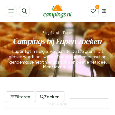
België
/
Luik
/
Eupen
Campings bij Eupen zoeken
Eupen ligt in België, vlak aan de Duitse grens. Dit
gebied wordt ook wel de Duitstalige Gemeenschap
genoemd. Je hebt hier dus ook een beetje het idee
Meer lezen
dat je in Duitsland op vakantie bent. Zo kun je dus de
Belgische én de Duitse cultuur ervaren. De stad heeft
een oud centrum waar vakwerkhuizen en andere mooie
bouwwerken te zien zijn. Je bevindt je hier in de
1 Campings
Ardennen en in het gebied rondom de stad is veel
natuur. Het is natuurlijk prachtig om op een camping in
Filteren
Zoeken
de natuur te kamperen en om er te wandelen of te
Filteren
fietsen.
Meer lezen