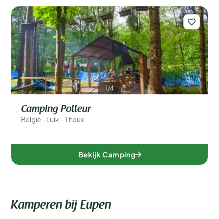
Filters opslaan
Populaire filters
Type accommodatie
1/4
Zwemmen
Camping Polleur
België - Luik - Theux
Algemeen
Sport en vrije tijd
Bekijk Camping
Kamperen bij Eupen