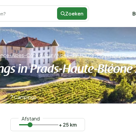
Zoeken
B
en?
nce-Alpes-Côte d'Azur
/
Alpes-de-Haute-Provence
/
Prads
gs in Prads-Haute-Bléone
7 Campings
Afstand
+ 25 km