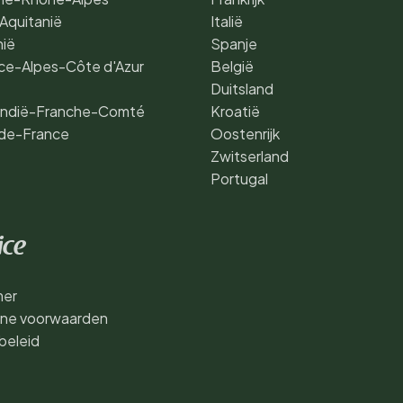
Aquitanië
Italië
nië
Spanje
ce-Alpes-Côte d'Azur
België
Duitsland
ndië-Franche-Comté
Kroatië
de-France
Oostenrijk
Zwitserland
Portugal
ice
mer
ne voorwaarden
beleid