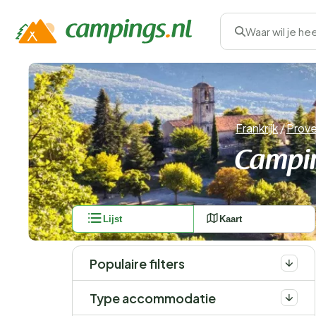
Waar wil je he
Frankrijk
/
Prove
Campin
Lijst
Kaart
Populaire filters
Type accommodatie