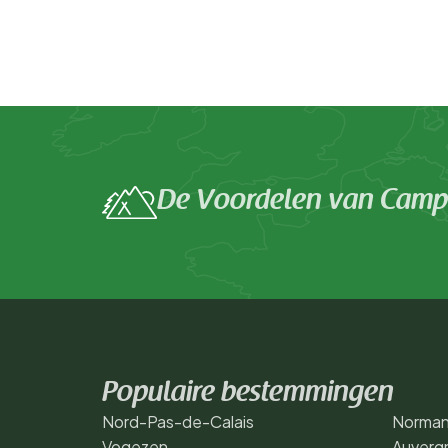
De Voordelen van Campi
Populaire bestemmingen
Nord-Pas-de-Calais
Norman
Vogezen
Auverg