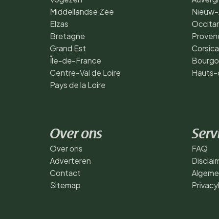
Middellandse Zee
Nieuw-
Elzas
Occita
Bretagne
Proven
Grand Est
Corsica
Île-de-France
Bourgo
Centre-Val de Loire
Hauts-
Pays de la Loire
Over ons
Serv
Over ons
FAQ
Adverteren
Disclai
Contact
Algeme
Sitemap
Privacy