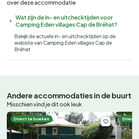
over deze accommodatie
vogels en de geur van verse broodjes? Boek nu jouw
plek bij
Camping Cap de Bréhat
en beleef een
Wat zijn de in- en uitchecktijden voor
onvergetelijke kampeervakantie! Wees er snel bij, want
Camping Eden villages Cap de Bréhat?
populaire periodes zijn snel volgeboekt.
Bekijk de actuele in- en uitchecktijden op de
website van Camping Eden villages Cap de
Bréhat
Andere accommodaties in de buurt
Misschien vind je dit ook leuk
Direct te boeken
Direct 