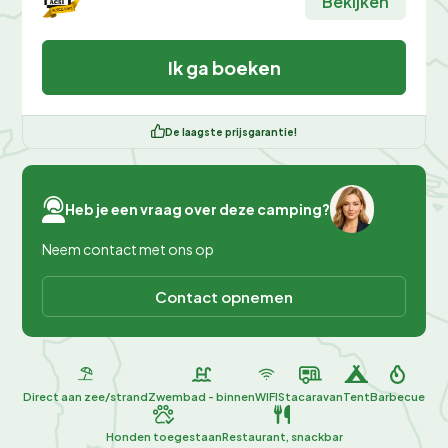
Bekijken
Ik ga boeken
De laagste prijsgarantie!
Heb je een vraag over deze camping?
Neem contact met ons op
Contact opnemen
Direct aan zee/strand
Zwembad - binnen
WIFI
Stacaravan
Tent
Barbecue
Honden toegestaan
Restaurant, snackbar