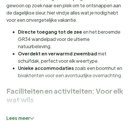
gewoon op zoek naar een plek om te ontsnappen aan
de dagelijkse sleur, hier vind je alles wat je nodig hebt
voor een onvergetelijke vakantie.
Directe toegang tot de zee
en het beroemde
GR34 wandelpad voor de ultieme
natuurbeleving.
Overdekt en verwarmd zwembad
met
schuifdak, perfect voor elk weertype.
Unieke accommodaties
zoals een boomhut en
bivaktenten voor een avontuurlijke overnachting.
Faciliteiten en activiteiten: Voor elk
wat wils
Bij Camping Cap de Bréhat hoef je je geen moment te
Lees meer
vervelen. Het
overdekte en verwarmde zwembad
met schuifdak zorgt ervoor dat je altijd een duik kunt