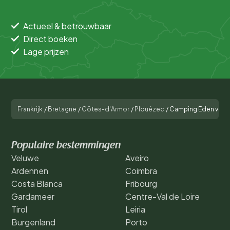
Actueel & betrouwbaar
Direct boeken
Lage prijzen
Frankrijk
/
Bretagne
/
Côtes-d'Armor
/
Plouézec
/
Camping Eden villa
Populaire bestemmingen
Veluwe
Aveiro
Ardennen
Coimbra
Costa Blanca
Fribourg
Gardameer
Centre-Val de Loire
Tirol
Leiria
Burgenland
Porto