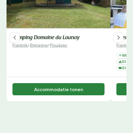
Camping Domaine du Launay
Sites e
Frankrijk
/
Bretagne
/
Plouézec
Frankrijk
WIFI
Staan
Staan
Accommodatie tonen