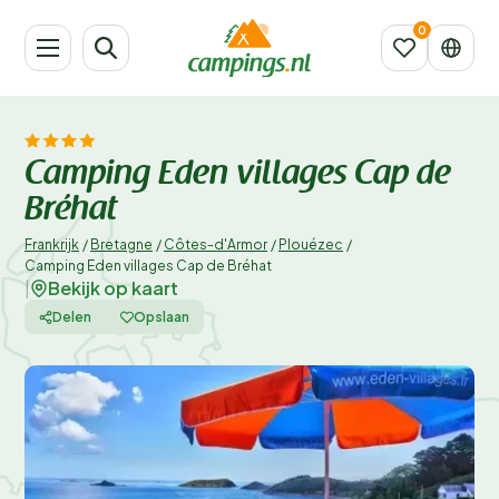
Camping Eden villages Cap de
Bréhat
Frankrijk
/
Bretagne
/
Côtes-d'Armor
/
Plouézec
/
Camping Eden villages Cap de Bréhat
Bekijk op kaart
|
Delen
Opslaan