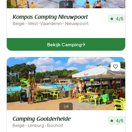
1/4
Luxemburg (4)
Kompas Camping Nieuwpoort
4/5
Namen (3)
België - West-Vlaanderen - Nieuwpoort
Oost-Vlaanderen (1)
Bekijk Camping
West-Vlaanderen (2)
Populaire filters
Type accommodatie
Zwemmen
1/4
Algemeen
Camping Goolderheide
4/5
Sport en vrije tijd
België - Limburg - Bocholt