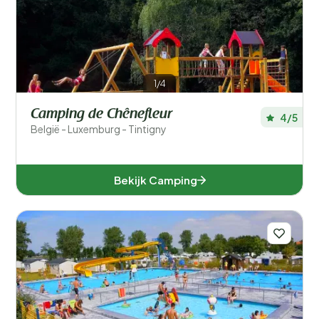
Filters opslaan
1/4
Provincies
Camping de Chênefleur
4/5
België - Luxemburg - Tintigny
Bekijk Camping
Antwerpen (8)
Limburg (6)
Luik (5)