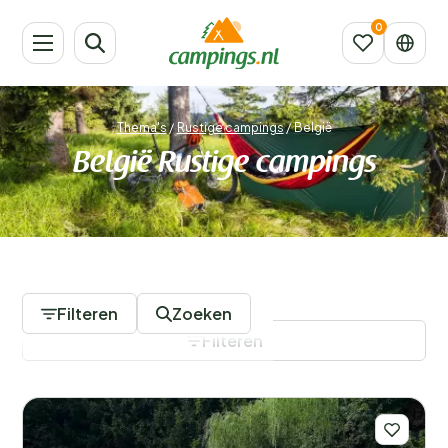
Thema's
/
Rustige campings
/
België
België Rustige campings
29 Campings
Filteren
Zoeken
Filteren