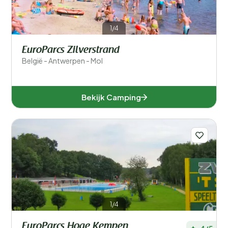
1/4
EuroParcs Zilverstrand
België - Antwerpen - Mol
Bekijk Camping
1/4
EuroParcs Hoge Kempen