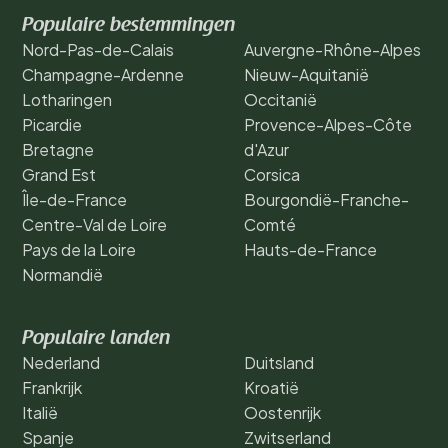
Populaire bestemmingen
Nord-Pas-de-Calais
Auvergne-Rhône-Alpes
Champagne-Ardenne
Nieuw-Aquitanië
Lotharingen
Occitanië
Picardie
Provence-Alpes-Côte
Bretagne
d'Azur
Grand Est
Corsica
Île-de-France
Bourgondië-Franche-
Centre-Val de Loire
Comté
Pays de la Loire
Hauts-de-France
Normandië
Populaire landen
Nederland
Duitsland
Frankrijk
Kroatië
Italië
Oostenrijk
Spanje
Zwitserland