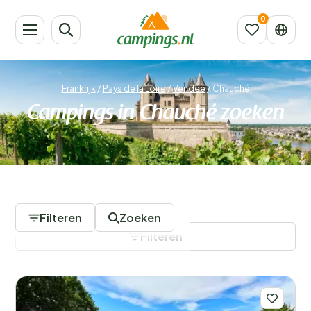
Frankrijk
/
Pays de la Loire
/
Vendée
/
Chauché
Campings in Chauché zoeken
4 Campings
Filteren
Zoeken
Filteren
Filters opslaan