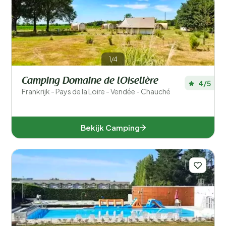
Populaire filters
Type accommodatie
1/4
Zwemmen
Camping Domaine de lOiselière
4/5
Algemeen
Frankrijk - Pays de la Loire - Vendée - Chauché
Sport en vrije tijd
Bekijk Camping