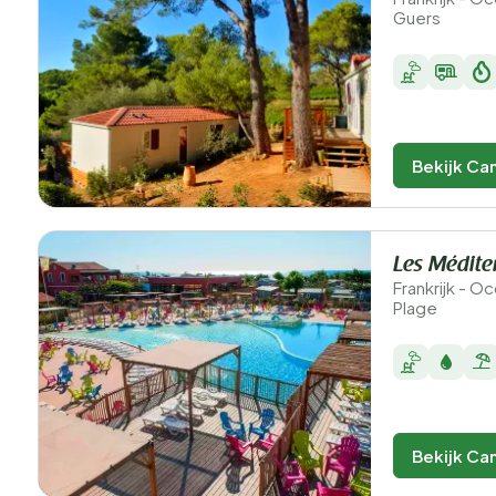
Guers
Bekijk Ca
Les Médite
Frankrijk - Oc
Plage
Bekijk Ca