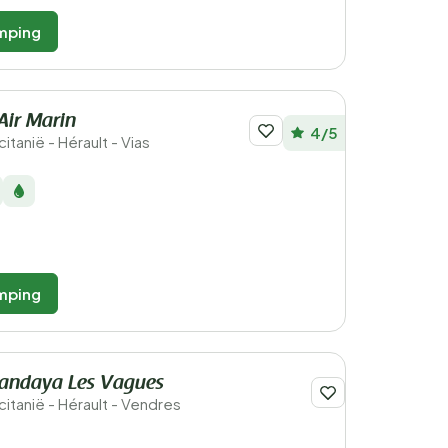
mping
Air Marin
4/5
citanië - Hérault - Vias
mping
andaya Les Vagues
ccitanië - Hérault - Vendres