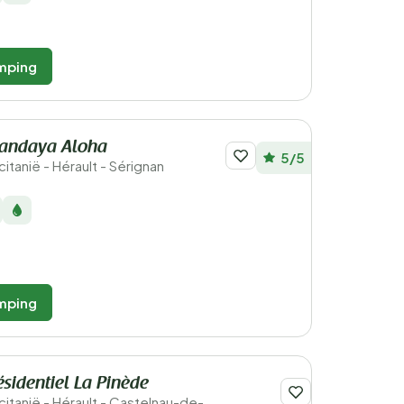
mping
andaya Aloha
5/5
citanië - Hérault - Sérignan
mping
sidentiel La Pinède
ccitanië - Hérault - Castelnau-de-