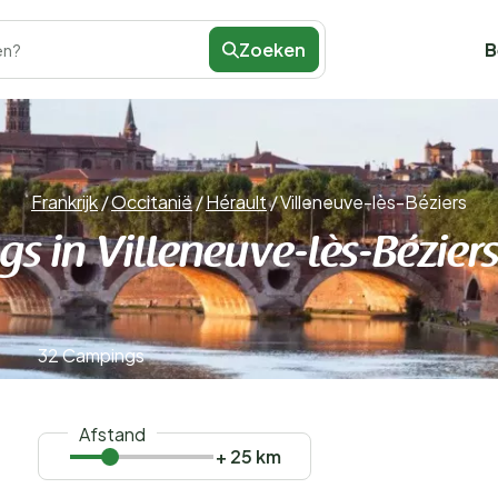
Zoeken
B
en?
Frankrijk
/
Occitanië
/
Hérault
/
Villeneuve-lès-Béziers
s in Villeneuve-lès-Bézier
32 Campings
Afstand
+ 25 km