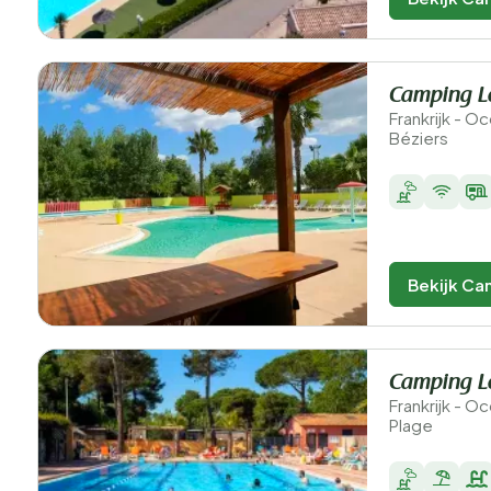
Camping L
Frankrijk - Oc
Béziers
Bekijk Ca
Camping L
Frankrijk - Oc
Plage