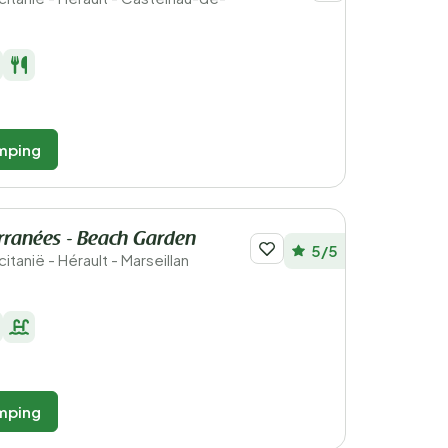
mping
rranées - Beach Garden
5/5
citanië - Hérault - Marseillan
mping