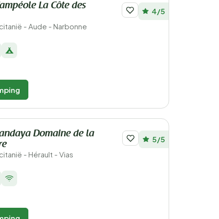
ampéole La Côte des
4/5
ccitanië - Aude - Narbonne
mping
andaya Domaine de la
5/5
re
citanië - Hérault - Vias
mping