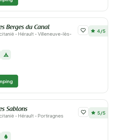
es Berges du Canal
4/5
citanië - Hérault - Villeneuve-lès-
mping
es Sablons
5/5
citanië - Hérault - Portiragnes