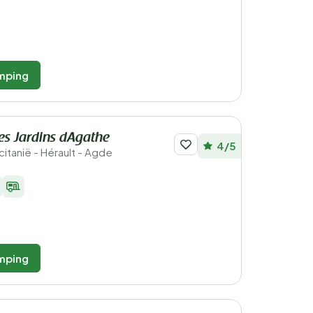
mping
s Jardins dAgathe
4/5
ccitanië - Hérault - Agde
mping