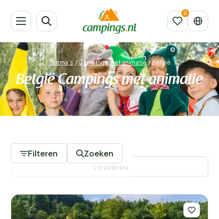
Thema's
/
Campings met animatie
/
België
België Campings met animatie
28 Campings
Filteren
Zoeken
Filteren