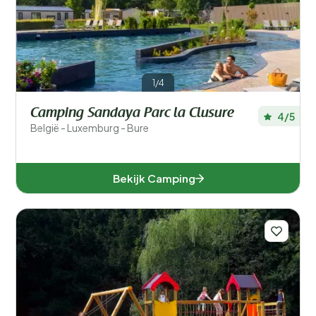
Filters opslaan
1/4
Provincies
Camping Sandaya Parc la Clusure
4/5
België - Luxemburg - Bure
Bekijk Camping
Antwerpen (7)
Limburg (5)
Luik (4)