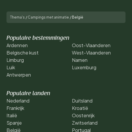
Thema's
/
Campings met animatie
/
België
Populaire bestemmingen
Ardennen
Oost-Vlaanderen
Belgische kust
West-Vlaanderen
Limburg
Namen
Luik
Luxemburg
Antwerpen
Populaire landen
Nederland
Duitsland
Frankrijk
Kroatië
Italië
Oostenrijk
Spanje
Zwitserland
België
Portugal