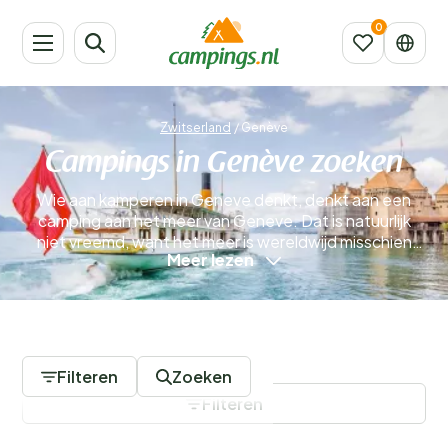
Zwitserland
/
Genève
Campings in Genève zoeken
Wie aan kamperen in Geneve denkt, denkt aan een
camping aan het meer van Geneve. Dat is natuurlijk
niet vreemd, want het meer is wereldwijd misschien
Meer lezen
nog wel bekender dan de plaats zelf. Dat is op zich
vreemd want de stad is de op één na drukste van
Zwitserland. Je kunt er dan ook zeker van zijn dat je hier
van alles gaat beleven wanneer je er je vakantie gaat
0 Campings
doorbrengen. Dit wordt de ultieme
campingstedentrip!
Meer lezen
Filteren
Zoeken
Filteren