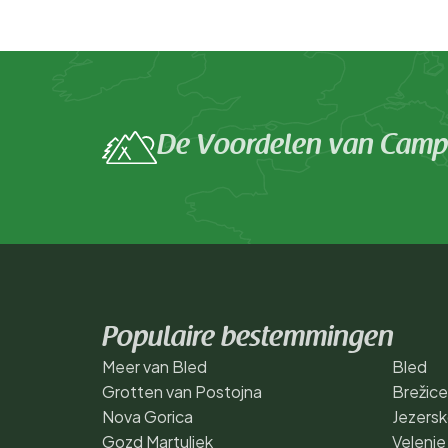
De Voordelen van Campi
Populaire bestemmingen
Meer van Bled
Bled
Grotten van Postojna
Brežice
Nova Gorica
Jezers
Gozd Martuljek
Velenje