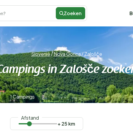
Zoeken
B
en?
Slovenië
/
Nova Gorica
/
Zalošče
Campings in Zalošče zoeke
1 Campings
Afstand
+ 25 km