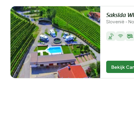
Saksida W
Slovenië - N
Bekijk Ca