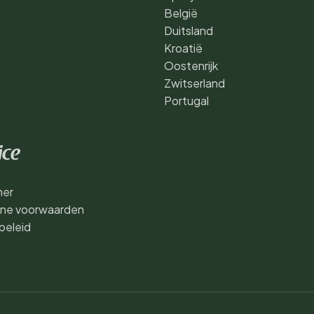
België
Duitsland
Kroatië
Oostenrijk
Zwitserland
Portugal
ice
mer
ne voorwaarden
beleid