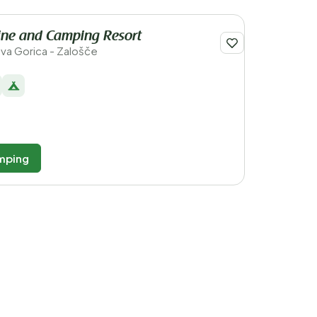
ine and Camping Resort
ova Gorica - Zalošče
mping