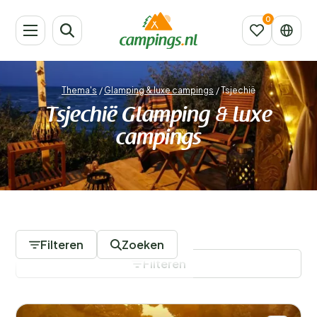
Thema's
/
Glamping & luxe campings
/
Tsjechië
Tsjechië Glamping & luxe
campings
1 Campings
Filteren
Zoeken
Filteren
Filters opslaan