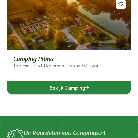
Provincies
1/4
Camping Prima
Tsjechië - Zuid-Bohemen - Týn nad Vltavou
Zuid-Bohemen (1)
Bekijk Camping
Populaire filters
Type accommodatie
Algemeen
De Voordelen van Campings.nl
Sport en vrije tijd