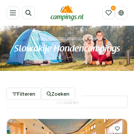
Thema's
/
Hondencampings
/
Slowakije
Slowakije Hondencampings
1 Campings
Filteren
Zoeken
Filteren
Filters opslaan
Provincies