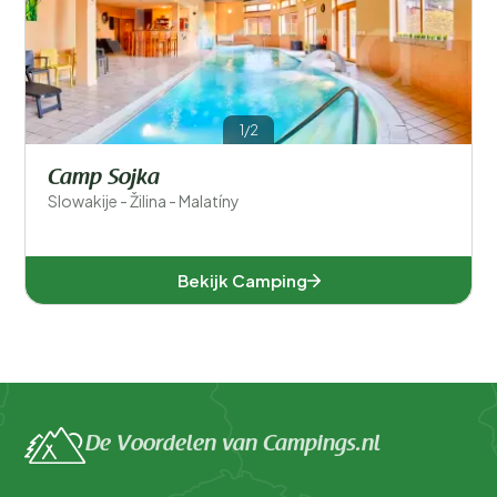
Žilina (1)
Populaire filters
1/2
Type accommodatie
Camp Sojka
Slowakije - Žilina - Malatíny
Zwemmen
Algemeen
Bekijk Camping
Sport en vrije tijd
De Voordelen van Campings.nl