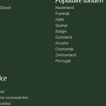
Populaire landen
ilezië
Nederland
Frankrijk
Italië
Spanje
België
Duitsland
Kroatië
Oostenrijk
Zwitserland
Portugal
ice
mer
ne voorwaarden
beleid