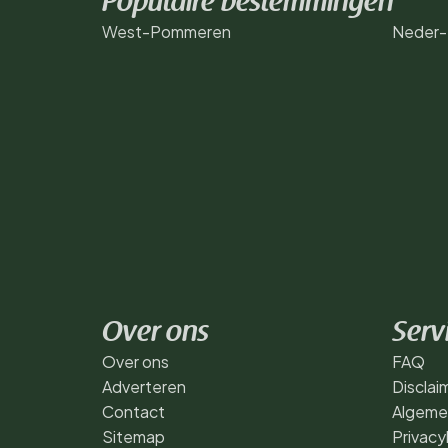
Populaire bestemmingen
West-Pommeren
Neder-S
Over ons
Serv
Over ons
FAQ
Adverteren
Disclai
Contact
Algeme
Sitemap
Privacy