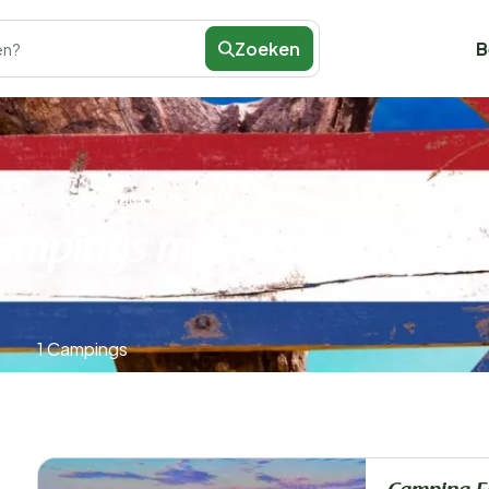
Zoeken
B
en?
Thema's
/
Campings met Nederlandse eigenaar
/
Polen
ampings met Nederlandse 
1 Campings