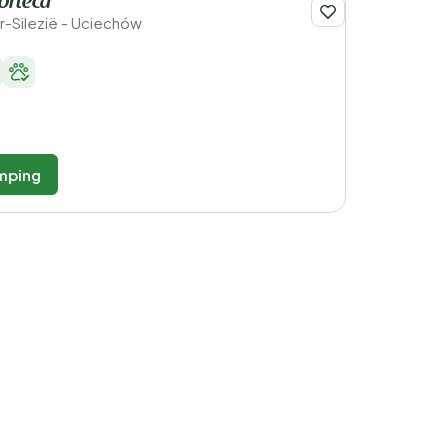
orteca
r-Silezië - Uciechów
mping