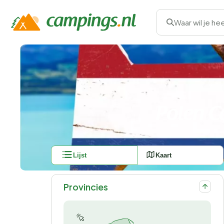
Waar wil je he
Polen C
Lijst
Kaart
Provincies